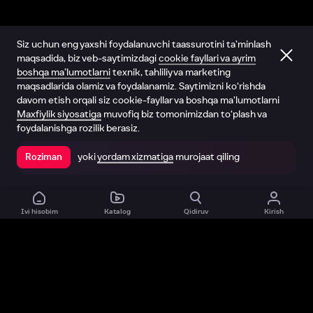
Siz uchun eng yaxshi foydalanuvchi taassurotini ta’minlash
maqsadida, biz veb-saytimizdagi
cookie fayllari va ayrim
boshqa ma’lumotlarni
texnik, tahliliy va marketing
maqsadlarida olamiz va foydalanamiz. Saytimizni ko‘rishda
davom etish orqali siz cookie-fayllar va boshqa ma’lumotlarni
Maxfiylik siyosatiga
muvofiq biz tomonimizdan to‘plash va
foydalanishga rozilik berasiz.
yoki
yordam xizmatiga
murojaat qiling
Roziman
Ilovada ochish
Ivi hisobim
Katalog
Qidiruv
Kirish
Biz haqimizda