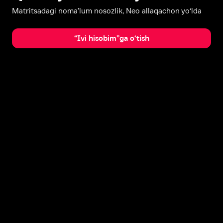
Matritsadagi noma’lum nosozlik, Neo allaqachon yo‘lda
“Ivi hisobim”ga o‘tish