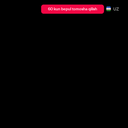
UZ
60 kun bepul tomosha qilish