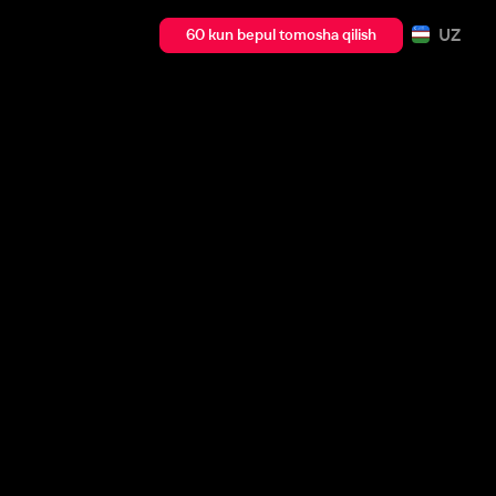
UZ
60 kun bepul tomosha qilish