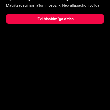
Matritsadagi noma’lum nosozlik, Neo allaqachon yo‘lda
“Ivi hisobim”ga o‘tish