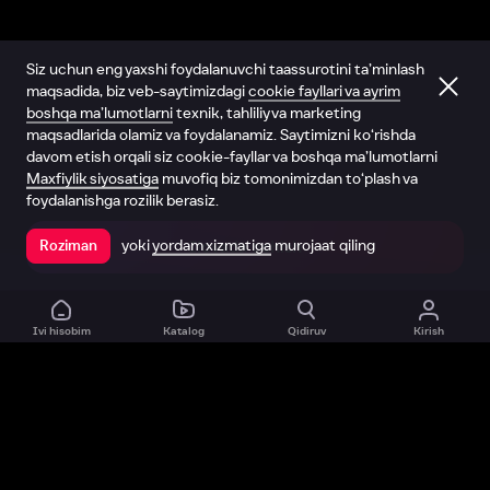
Siz uchun eng yaxshi foydalanuvchi taassurotini ta’minlash
maqsadida, biz veb-saytimizdagi
cookie fayllari va ayrim
boshqa ma’lumotlarni
texnik, tahliliy va marketing
maqsadlarida olamiz va foydalanamiz. Saytimizni ko‘rishda
davom etish orqali siz cookie-fayllar va boshqa ma’lumotlarni
Maxfiylik siyosatiga
muvofiq biz tomonimizdan to‘plash va
foydalanishga rozilik berasiz.
yoki
yordam xizmatiga
murojaat qiling
Roziman
Ilovada ochish
Ivi hisobim
Katalog
Qidiruv
Kirish
Biz haqimizda