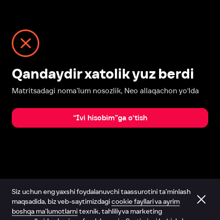
Qandaydir xatolik yuz berdi
Matritsadagi noma’lum nosozlik, Neo allaqachon yo‘lda
“Ivi hisobim”ga o‘tish
Siz uchun eng yaxshi foydalanuvchi taassurotini ta’minlash
maqsadida, biz veb-saytimizdagi
cookie fayllari va ayrim
boshqa ma’lumotlarni
texnik, tahliliy va marketing