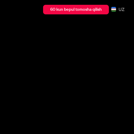
UZ
60 kun bepul tomosha qilish