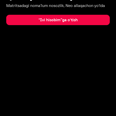
Matritsadagi noma’lum nosozlik, Neo allaqachon yo‘lda
“Ivi hisobim”ga o‘tish