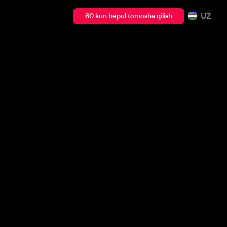
UZ
60 kun bepul tomosha qilish