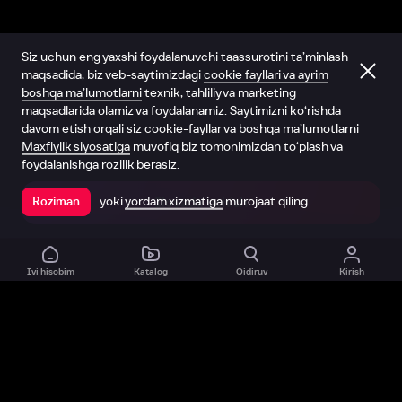
Siz uchun eng yaxshi foydalanuvchi taassurotini ta’minlash
maqsadida, biz veb-saytimizdagi
cookie fayllari va ayrim
boshqa ma’lumotlarni
texnik, tahliliy va marketing
maqsadlarida olamiz va foydalanamiz. Saytimizni ko‘rishda
davom etish orqali siz cookie-fayllar va boshqa ma’lumotlarni
Maxfiylik siyosatiga
muvofiq biz tomonimizdan to‘plash va
foydalanishga rozilik berasiz.
yoki
yordam xizmatiga
murojaat qiling
Roziman
Ilovada ochish
Ivi hisobim
Katalog
Qidiruv
Kirish
Biz haqimizda