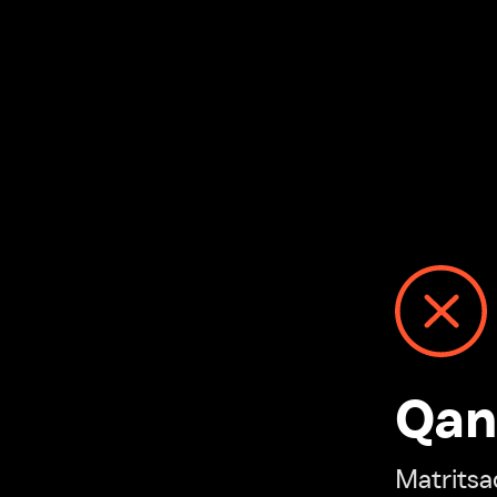
Qanday
Matritsadagi n
“Ivi hisobim”ga o