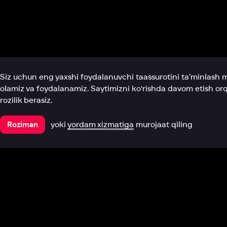
Biz haqimizda
Bo‘limlar