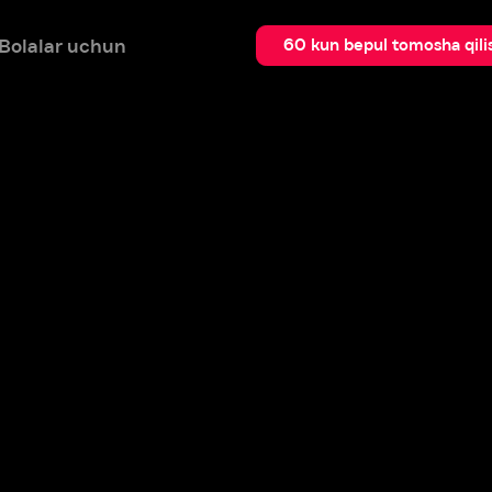
 uchun
Qidir
60 kun bepul tomosha qilish