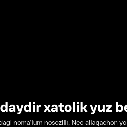
dir xatolik yuz berdi
oma’lum nosozlik, Neo allaqachon yo‘lda
‘tish