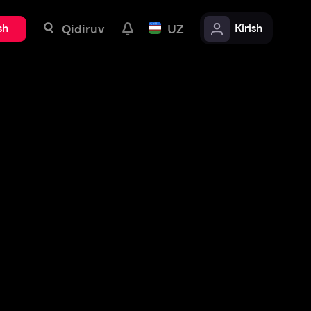
uv
UZ
Kirish