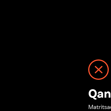
Qanday
Matritsadagi n
“Ivi hisobim”ga o