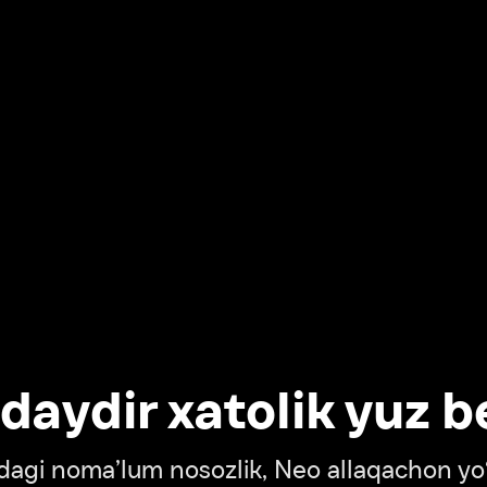
dir xatolik yuz berdi
oma’lum nosozlik, Neo allaqachon yo‘lda
‘tish