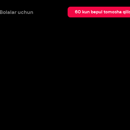
 uchun
Qidir
60 kun bepul tomosha qilish