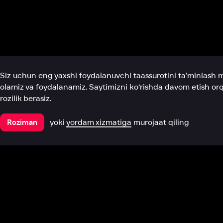
Biz haqimizda
Bo‘limlar