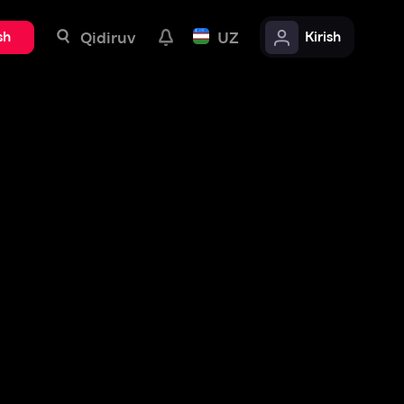
uv
UZ
Kirish