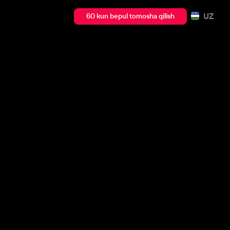
UZ
60 kun bepul tomosha qilish