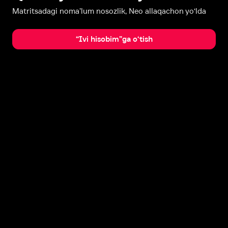
Matritsadagi noma’lum nosozlik, Neo allaqachon yo‘lda
“Ivi hisobim”ga o‘tish