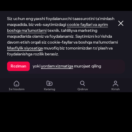
Siz uchun eng yaxshi foydalanuvchi taassurotini ta’minlash
maqsadida, biz veb-saytimizdagi
cookie fayllari va ayrim
boshqa ma’lumotlarni
texnik, tahliliy va marketing
maqsadlarida olamiz va foydalanamiz. Saytimizni ko‘rishda
davom etish orqali siz cookie-fayllar va boshqa ma’lumotlarni
Maxfiylik siyosatiga
muvofiq biz tomonimizdan to‘plash va
foydalanishga rozilik berasiz.
yoki
yordam xizmatiga
murojaat qiling
Roziman
Ilovada ochish
Ivi hisobim
Katalog
Qidiruv
Kirish
Biz haqimizda