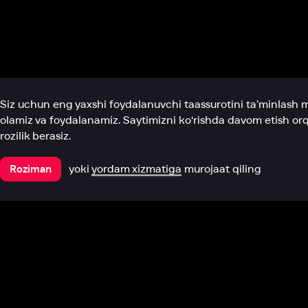
Biz haqimizda
Bo‘limlar