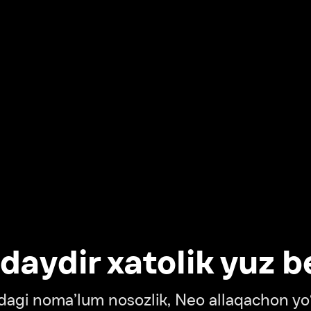
dir xatolik yuz berdi
oma’lum nosozlik, Neo allaqachon yo‘lda
‘tish