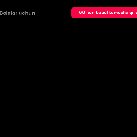
 uchun
Qidir
60 kun bepul tomosha qilish