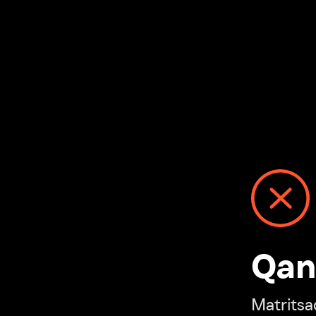
Qanday
Matritsadagi n
“Ivi hisobim”ga o