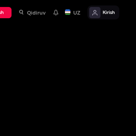
uv
UZ
Kirish