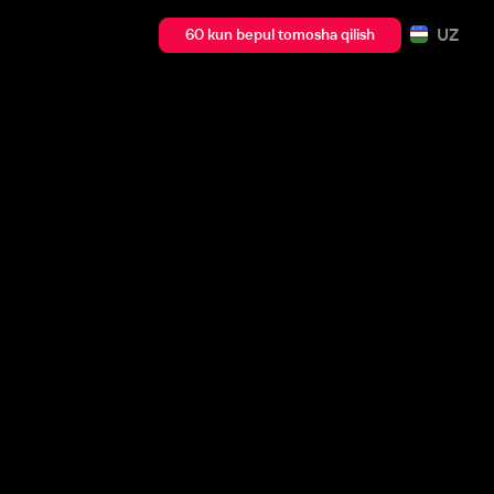
UZ
60 kun bepul tomosha qilish