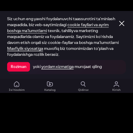
Siz uchun eng yaxshi foydalanuvchi taassurotini ta’minlash
maqsadida, biz veb-saytimizdagi
cookie fayllari va ayrim
boshqa ma’lumotlarni
texnik, tahliliy va marketing
maqsadlarida olamiz va foydalanamiz. Saytimizni ko‘rishda
davom etish orqali siz cookie-fayllar va boshqa ma’lumotlarni
Maxfiylik siyosatiga
muvofiq biz tomonimizdan to‘plash va
foydalanishga rozilik berasiz.
yoki
yordam xizmatiga
murojaat qiling
Roziman
Ilovada ochish
Ivi hisobim
Katalog
Qidiruv
Kirish
Biz haqimizda