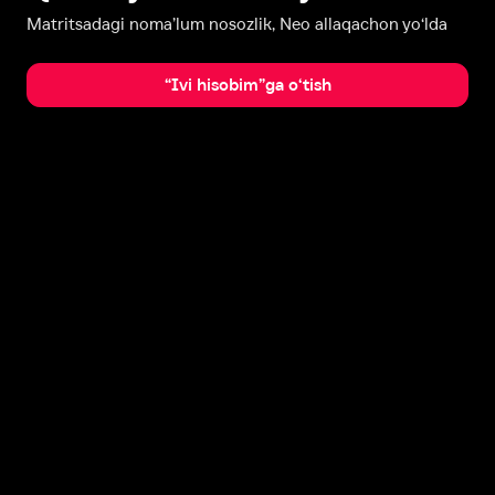
Matritsadagi noma’lum nosozlik, Neo allaqachon yo‘lda
“Ivi hisobim”ga o‘tish