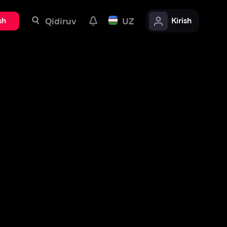
uv
UZ
Kirish