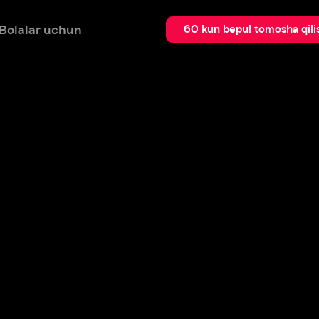
 uchun
Qidir
60 kun bepul tomosha qilish