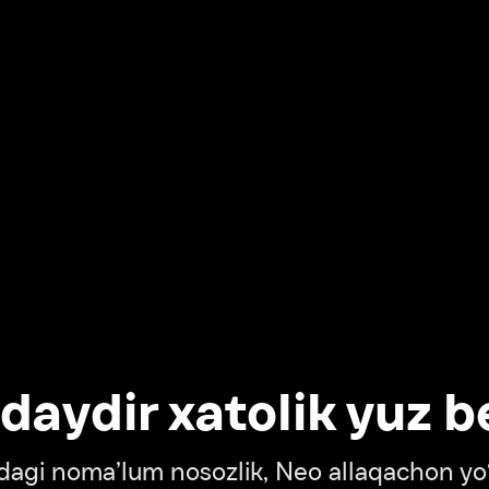
dir xatolik yuz berdi
oma’lum nosozlik, Neo allaqachon yo‘lda
‘tish