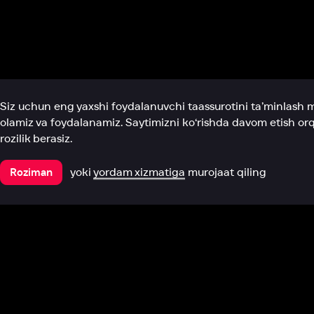
Biz haqimizda
Bo‘limlar