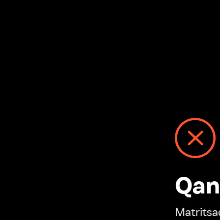
Qanday
Matritsadagi n
“Ivi hisobim”ga o