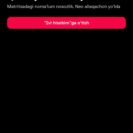
Matritsadagi noma’lum nosozlik, Neo allaqachon yo‘lda
“Ivi hisobim”ga o‘tish