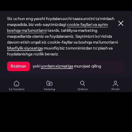
Siz uchun eng yaxshi foydalanuvchi taassurotini ta’minlash
maqsadida, biz veb-saytimizdagi
cookie fayllari va ayrim
boshqa ma’lumotlarni
texnik, tahliliy va marketing
maqsadlarida olamiz va foydalanamiz. Saytimizni ko‘rishda
davom etish orqali siz cookie-fayllar va boshqa ma’lumotlarni
Maxfiylik siyosatiga
muvofiq biz tomonimizdan to‘plash va
foydalanishga rozilik berasiz.
yoki
yordam xizmatiga
murojaat qiling
Roziman
Ilovada ochish
Ivi hisobim
Katalog
Qidiruv
Kirish
Biz haqimizda