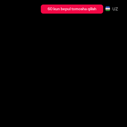
UZ
60 kun bepul tomosha qilish