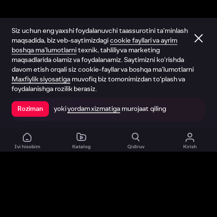
Siz uchun eng yaxshi foydalanuvchi taassurotini ta’minlash
maqsadida, biz veb-saytimizdagi
cookie fayllari va ayrim
boshqa ma’lumotlarni
texnik, tahliliy va marketing
maqsadlarida olamiz va foydalanamiz. Saytimizni ko‘rishda
davom etish orqali siz cookie-fayllar va boshqa ma’lumotlarni
Maxfiylik siyosatiga
muvofiq biz tomonimizdan to‘plash va
foydalanishga rozilik berasiz.
yoki
yordam xizmatiga
murojaat qiling
Roziman
Ilovada ochish
Ivi hisobim
Katalog
Qidiruv
Kirish
Biz haqimizda