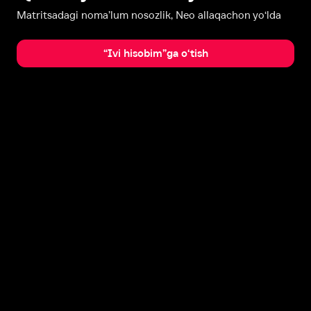
Matritsadagi noma’lum nosozlik, Neo allaqachon yo‘lda
“Ivi hisobim”ga o‘tish