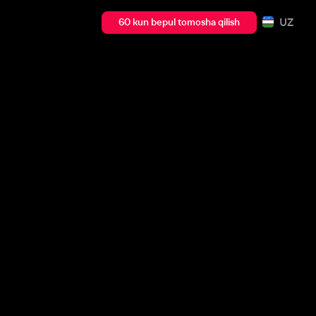
UZ
60 kun bepul tomosha qilish