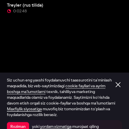
Treyler (rus tilida)
0:02:48
Siz uchun eng yaxshi foydalanuvchi taassurotini ta’minlash
maqsadida, biz veb-saytimizdagi
cookie fayllari va ayrim
boshqa ma’lumotlarni
texnik, tahliliy va marketing
maqsadlarida olamiz va foydalanamiz. Saytimizni ko‘rishda
davom etish orqali siz cookie-fayllar va boshqa ma’lumotlarni
Maxfiylik siyosatiga
muvofiq biz tomonimizdan to‘plash va
foydalanishga rozilik berasiz.
yoki
yordam xizmatiga
murojaat qiling
Roziman
Ilovada ochish