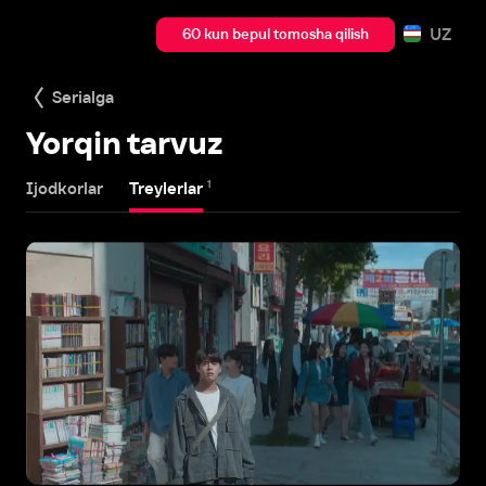
UZ
60 kun bepul tomosha qilish
Serialga
Yorqin tarvuz
1
Ijodkorlar
Treylerlar