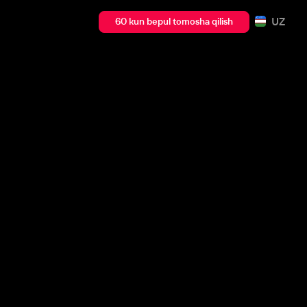
UZ
60 kun bepul tomosha qilish