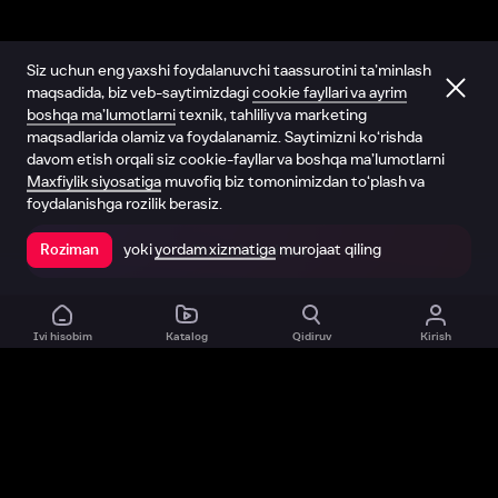
Siz uchun eng yaxshi foydalanuvchi taassurotini ta’minlash
maqsadida, biz veb-saytimizdagi
cookie fayllari va ayrim
boshqa ma’lumotlarni
texnik, tahliliy va marketing
maqsadlarida olamiz va foydalanamiz. Saytimizni ko‘rishda
davom etish orqali siz cookie-fayllar va boshqa ma’lumotlarni
Maxfiylik siyosatiga
muvofiq biz tomonimizdan to‘plash va
foydalanishga rozilik berasiz.
yoki
yordam xizmatiga
murojaat qiling
Roziman
Ilovada ochish
Ivi hisobim
Katalog
Qidiruv
Kirish
Biz haqimizda