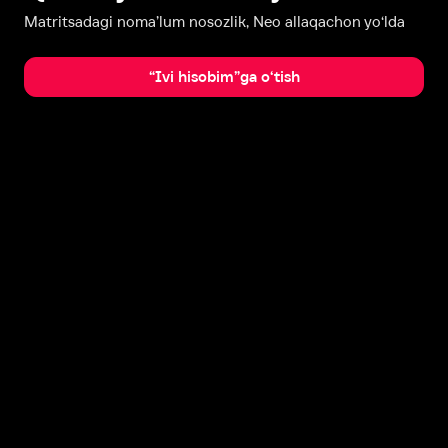
Matritsadagi noma’lum nosozlik, Neo allaqachon yo‘lda
“Ivi hisobim”ga o‘tish