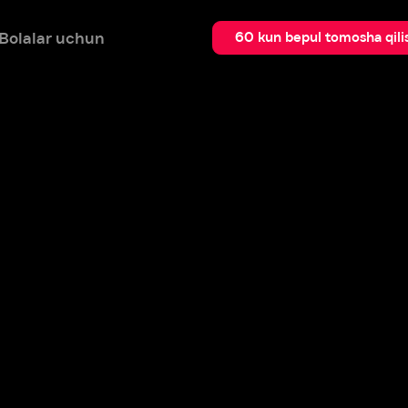
 uchun
Qidir
60 kun bepul tomosha qilish