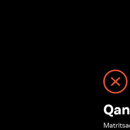
Qanday
Matritsadagi n
“Ivi hisobim”ga o