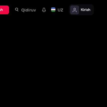
uv
UZ
Kirish