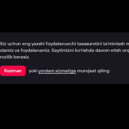
Biz haqimizda
Bo‘limlar