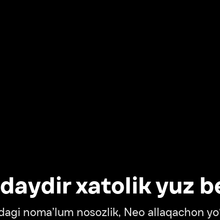
dir xatolik yuz berdi
oma’lum nosozlik, Neo allaqachon yo‘lda
‘tish