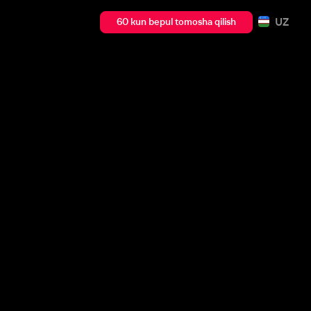
UZ
60 kun bepul tomosha qilish