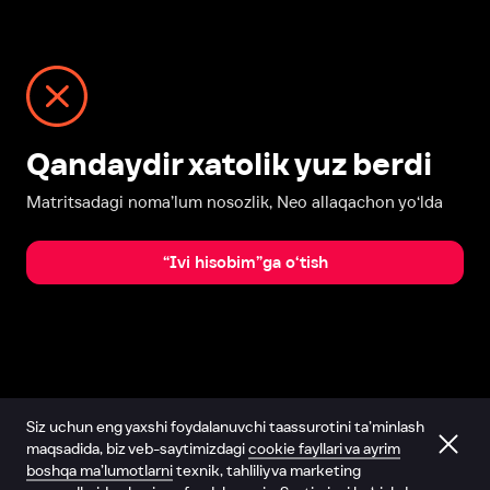
Qandaydir xatolik yuz berdi
Matritsadagi noma’lum nosozlik, Neo allaqachon yo‘lda
“Ivi hisobim”ga o‘tish
Siz uchun eng yaxshi foydalanuvchi taassurotini ta’minlash
maqsadida, biz veb-saytimizdagi
cookie fayllari va ayrim
boshqa ma’lumotlarni
texnik, tahliliy va marketing