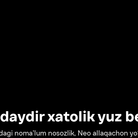
dir xatolik yuz berdi
oma’lum nosozlik, Neo allaqachon yo‘lda
‘tish