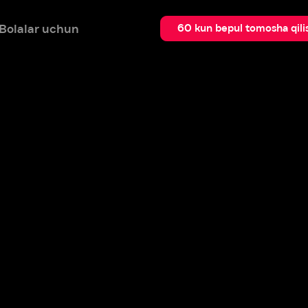
 uchun
Qidir
60 kun bepul tomosha qilish