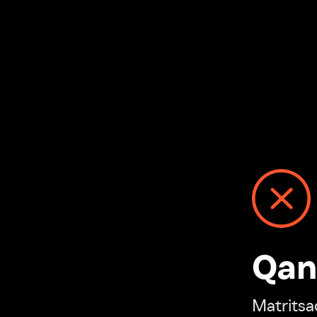
Qanday
Matritsadagi n
“Ivi hisobim”ga o