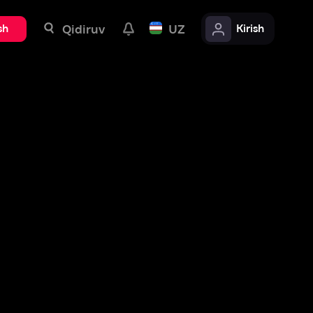
uv
UZ
Kirish