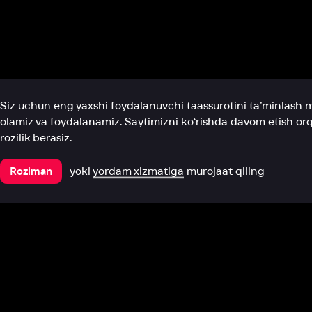
Biz haqimizda
Bo‘limlar