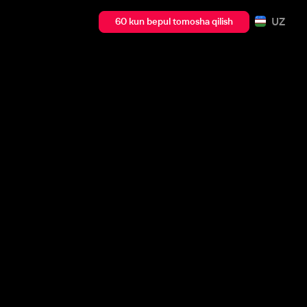
UZ
60 kun bepul tomosha qilish