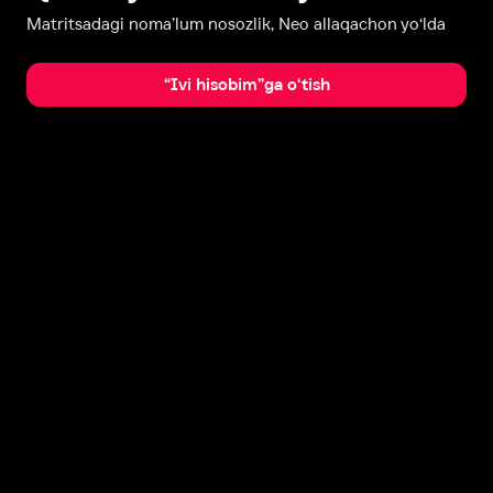
Matritsadagi noma’lum nosozlik, Neo allaqachon yo‘lda
“Ivi hisobim”ga o‘tish