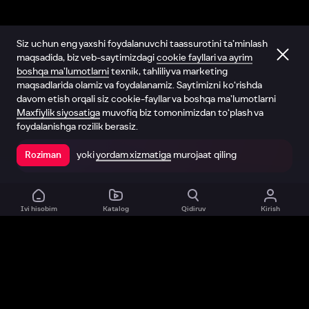
Siz uchun eng yaxshi foydalanuvchi taassurotini ta’minlash
maqsadida, biz veb-saytimizdagi
cookie fayllari va ayrim
boshqa ma’lumotlarni
texnik, tahliliy va marketing
maqsadlarida olamiz va foydalanamiz. Saytimizni ko‘rishda
davom etish orqali siz cookie-fayllar va boshqa ma’lumotlarni
Maxfiylik siyosatiga
muvofiq biz tomonimizdan to‘plash va
foydalanishga rozilik berasiz.
yoki
yordam xizmatiga
murojaat qiling
Roziman
Ilovada ochish
Ivi hisobim
Katalog
Qidiruv
Kirish
Biz haqimizda