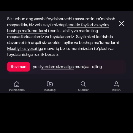
Siz uchun eng yaxshi foydalanuvchi taassurotini ta’minlash
maqsadida, biz veb-saytimizdagi
cookie fayllari va ayrim
boshqa ma’lumotlarni
texnik, tahliliy va marketing
maqsadlarida olamiz va foydalanamiz. Saytimizni ko‘rishda
davom etish orqali siz cookie-fayllar va boshqa ma’lumotlarni
Maxfiylik siyosatiga
muvofiq biz tomonimizdan to‘plash va
foydalanishga rozilik berasiz.
yoki
yordam xizmatiga
murojaat qiling
Roziman
Ilovada ochish
Ivi hisobim
Katalog
Qidiruv
Kirish
Biz haqimizda