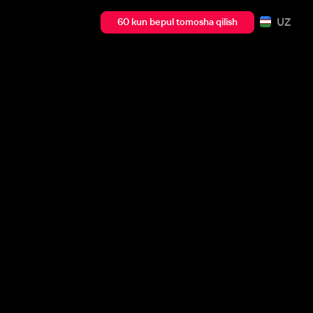
UZ
60 kun bepul tomosha qilish