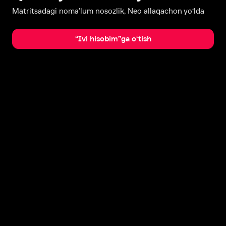
Matritsadagi noma’lum nosozlik, Neo allaqachon yo‘lda
“Ivi hisobim”ga o‘tish