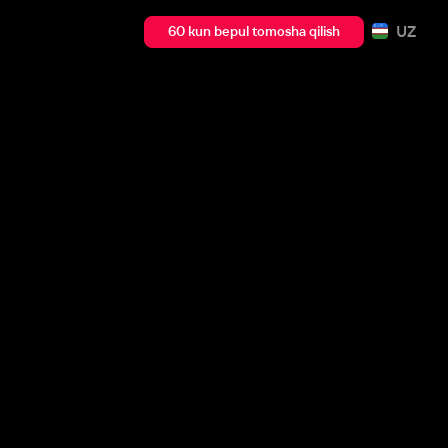
UZ
60 kun bepul tomosha qilish