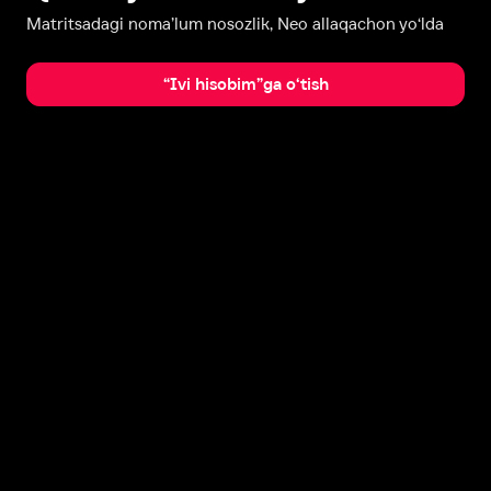
Matritsadagi noma’lum nosozlik, Neo allaqachon yo‘lda
“Ivi hisobim”ga o‘tish