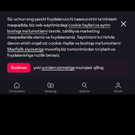
Siz uchun eng yaxshi foydalanuvchi taassurotini ta’minlash
maqsadida, biz veb-saytimizdagi
cookie fayllari va ayrim
boshqa ma’lumotlarni
texnik, tahliliy va marketing
maqsadlarida olamiz va foydalanamiz. Saytimizni ko‘rishda
davom etish orqali siz cookie-fayllar va boshqa ma’lumotlarni
Maxfiylik siyosatiga
muvofiq biz tomonimizdan to‘plash va
foydalanishga rozilik berasiz.
yoki
yordam xizmatiga
murojaat qiling
Roziman
Ilovada ochish
Ivi hisobim
Katalog
Qidiruv
Kirish
Biz haqimizda