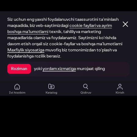
Siz uchun eng yaxshi foydalanuvchi taassurotini ta’minlash
maqsadida, biz veb-saytimizdagi
cookie fayllari va ayrim
boshqa ma’lumotlarni
texnik, tahliliy va marketing
maqsadlarida olamiz va foydalanamiz. Saytimizni ko‘rishda
davom etish orqali siz cookie-fayllar va boshqa ma’lumotlarni
Maxfiylik siyosatiga
muvofiq biz tomonimizdan to‘plash va
foydalanishga rozilik berasiz.
yoki
yordam xizmatiga
murojaat qiling
Roziman
Ilovada ochish
Ivi hisobim
Katalog
Qidiruv
Kirish
Biz haqimizda