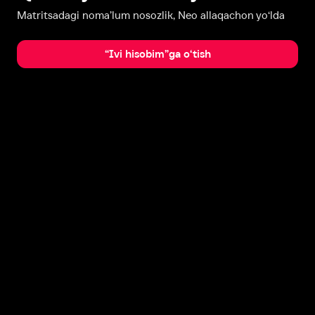
Matritsadagi noma’lum nosozlik, Neo allaqachon yo‘lda
“Ivi hisobim”ga o‘tish