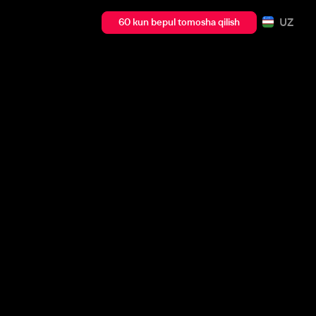
UZ
60 kun bepul tomosha qilish