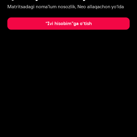
Matritsadagi noma’lum nosozlik, Neo allaqachon yo‘lda
“Ivi hisobim”ga o‘tish