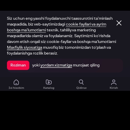
Siz uchun eng yaxshi foydalanuvchi taassurotini ta’minlash
maqsadida, biz veb-saytimizdagi
cookie fayllari va ayrim
boshqa ma’lumotlarni
texnik, tahliliy va marketing
maqsadlarida olamiz va foydalanamiz. Saytimizni ko‘rishda
davom etish orqali siz cookie-fayllar va boshqa ma’lumotlarni
Maxfiylik siyosatiga
muvofiq biz tomonimizdan to‘plash va
foydalanishga rozilik berasiz.
yoki
yordam xizmatiga
murojaat qiling
Roziman
Ilovada ochish
Ivi hisobim
Katalog
Qidiruv
Kirish
Biz haqimizda