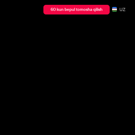
UZ
60 kun bepul tomosha qilish