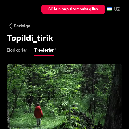
UZ
60 kun bepul tomosha qilish
Serialga
Topildi_tirik
1
Ijodkorlar
Treylerlar