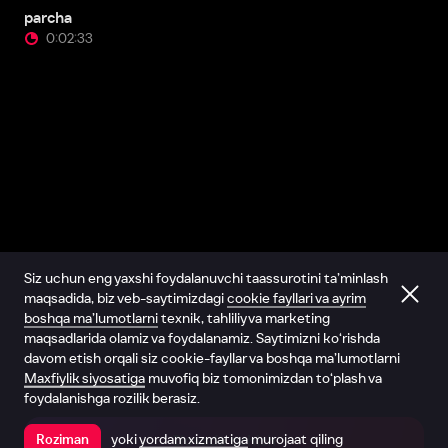
parcha
0:02:33
Siz uchun eng yaxshi foydalanuvchi taassurotini ta’minlash
maqsadida, biz veb-saytimizdagi
cookie fayllari va ayrim
boshqa ma’lumotlarni
texnik, tahliliy va marketing
maqsadlarida olamiz va foydalanamiz. Saytimizni ko‘rishda
davom etish orqali siz cookie-fayllar va boshqa ma’lumotlarni
Maxfiylik siyosatiga
muvofiq biz tomonimizdan to‘plash va
foydalanishga rozilik berasiz.
yoki
yordam xizmatiga
murojaat qiling
Roziman
Ilovada ochish