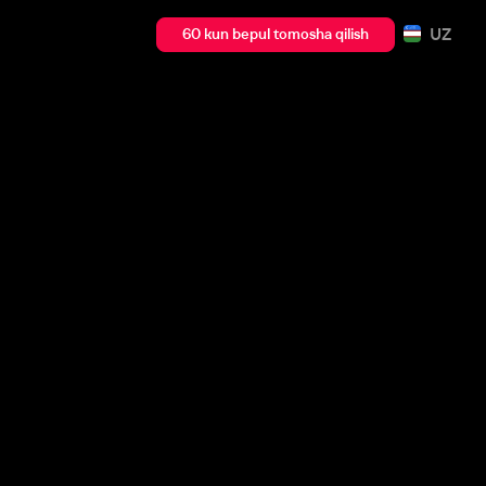
UZ
60 kun bepul tomosha qilish