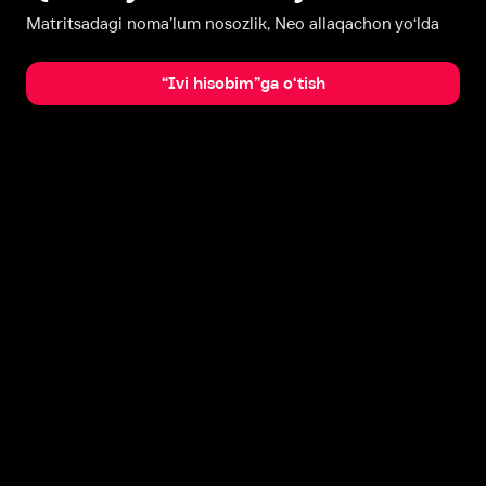
Matritsadagi noma’lum nosozlik, Neo allaqachon yo‘lda
“Ivi hisobim”ga o‘tish