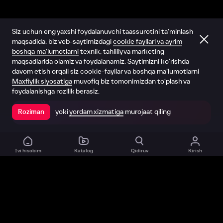
Siz uchun eng yaxshi foydalanuvchi taassurotini ta’minlash
maqsadida, biz veb-saytimizdagi
cookie fayllari va ayrim
boshqa ma’lumotlarni
texnik, tahliliy va marketing
maqsadlarida olamiz va foydalanamiz. Saytimizni ko‘rishda
davom etish orqali siz cookie-fayllar va boshqa ma’lumotlarni
Maxfiylik siyosatiga
muvofiq biz tomonimizdan to‘plash va
foydalanishga rozilik berasiz.
yoki
yordam xizmatiga
murojaat qiling
Roziman
Ilovada ochish
Ivi hisobim
Katalog
Qidiruv
Kirish
Biz haqimizda