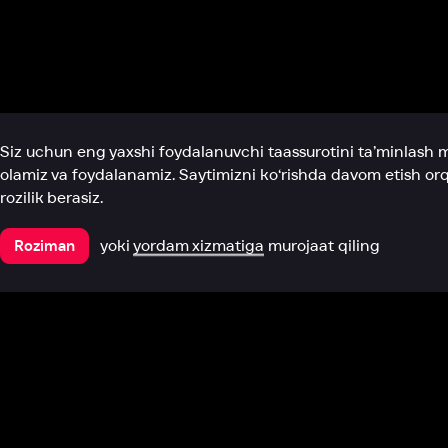
Biz haqimizda
Bo‘limlar