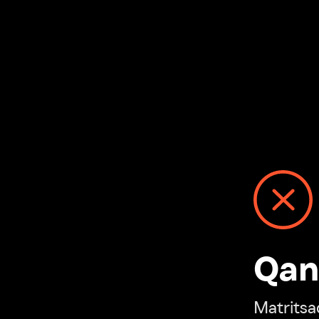
Qanday
Matritsadagi n
“Ivi hisobim”ga o