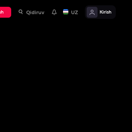
uv
UZ
Kirish