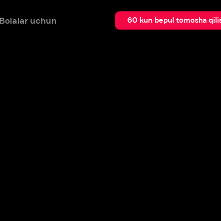
 uchun
Qidir
60 kun bepul tomosha qilish