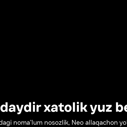
dir xatolik yuz berdi
oma’lum nosozlik, Neo allaqachon yo‘lda
‘tish