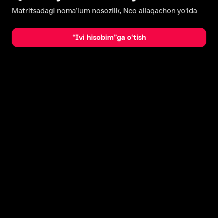
Matritsadagi noma’lum nosozlik, Neo allaqachon yo‘lda
“Ivi hisobim”ga o‘tish