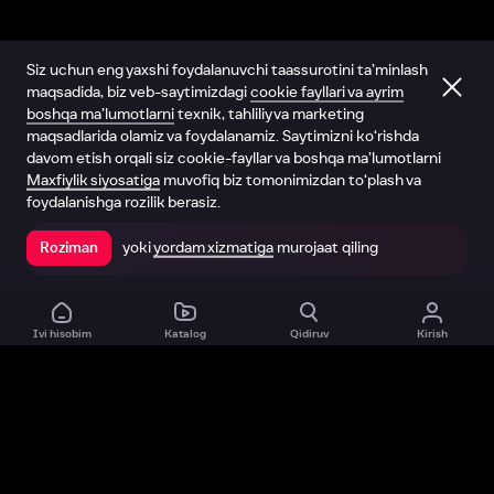
Siz uchun eng yaxshi foydalanuvchi taassurotini ta’minlash
maqsadida, biz veb-saytimizdagi
cookie fayllari va ayrim
boshqa ma’lumotlarni
texnik, tahliliy va marketing
maqsadlarida olamiz va foydalanamiz. Saytimizni ko‘rishda
davom etish orqali siz cookie-fayllar va boshqa ma’lumotlarni
Maxfiylik siyosatiga
muvofiq biz tomonimizdan to‘plash va
foydalanishga rozilik berasiz.
yoki
yordam xizmatiga
murojaat qiling
Roziman
Ilovada ochish
Ivi hisobim
Katalog
Qidiruv
Kirish
Biz haqimizda