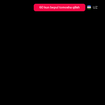
UZ
60 kun bepul tomosha qilish