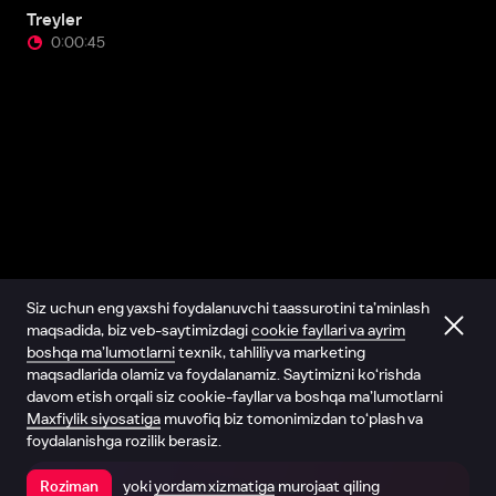
Treyler
0:00:45
Siz uchun eng yaxshi foydalanuvchi taassurotini ta’minlash
maqsadida, biz veb-saytimizdagi
cookie fayllari va ayrim
boshqa ma’lumotlarni
texnik, tahliliy va marketing
maqsadlarida olamiz va foydalanamiz. Saytimizni ko‘rishda
davom etish orqali siz cookie-fayllar va boshqa ma’lumotlarni
Maxfiylik siyosatiga
muvofiq biz tomonimizdan to‘plash va
foydalanishga rozilik berasiz.
yoki
yordam xizmatiga
murojaat qiling
Roziman
Ilovada ochish