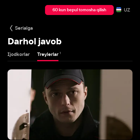
UZ
60 kun bepul tomosha qilish
Serialga
Darhol javob
1
Ijodkorlar
Treylerlar