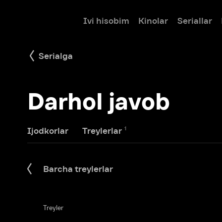
Ivi hisobim
Kinolar
Seriallar
Bolalar
Serialga
Darhol javob
1
Ijodkorlar
Treylerlar
Barcha treylerlar