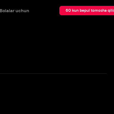
 uchun
Qidir
60 kun bepul tomosha qilish