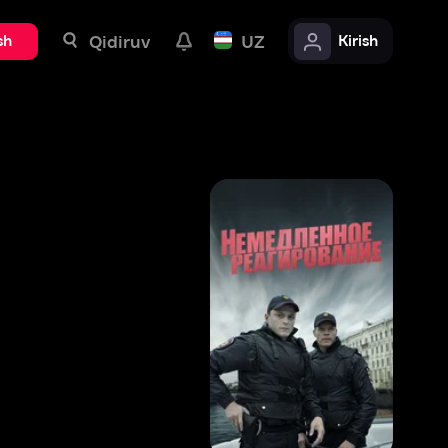
uv
UZ
Kirish
8
,
1