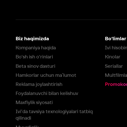
Biz haqimizda
Bo‘limlar
Kompaniya haqida
Ivi hisobim
Bo‘sh ish o‘rinlari
Kinolar
Beta sinov dasturi
Seriallar
Hamkorlar uchun maʼlumot
Multfilmlar
Reklama joylashtirish
Promokodni faoll
Foydalanuvchi bilan kelishuv
Maxfiylik siyosati
Ivi'da tavsiya texnologiyalari tatbiq
qilinadi
Muvofiqlik
Fikr-mulohaza qoldirish
Yuklash:
Mavjud:
Tomosha qiling:
App Store
Google Play
Smart TV