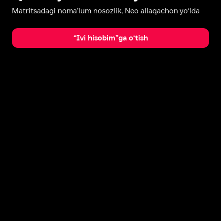
Matritsadagi noma’lum nosozlik, Neo allaqachon yo‘lda
“Ivi hisobim”ga o‘tish