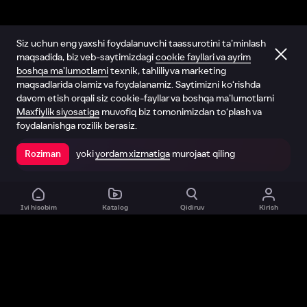
Siz uchun eng yaxshi foydalanuvchi taassurotini ta’minlash
maqsadida, biz veb-saytimizdagi
cookie fayllari va ayrim
boshqa ma’lumotlarni
texnik, tahliliy va marketing
maqsadlarida olamiz va foydalanamiz. Saytimizni ko‘rishda
davom etish orqali siz cookie-fayllar va boshqa ma’lumotlarni
Maxfiylik siyosatiga
muvofiq biz tomonimizdan to‘plash va
foydalanishga rozilik berasiz.
yoki
yordam xizmatiga
murojaat qiling
Roziman
Ilovada ochish
Ivi hisobim
Katalog
Qidiruv
Kirish
Biz haqimizda