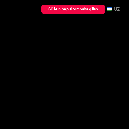
UZ
60 kun bepul tomosha qilish