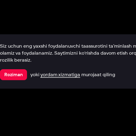
Biz haqimizda
Bo‘limlar