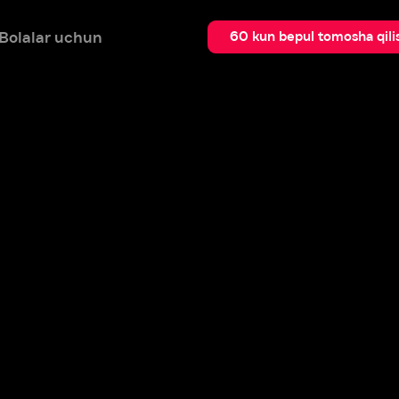
 uchun
Qidir
60 kun bepul tomosha qilish