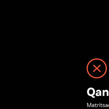
Qanday
Matritsadagi n
“Ivi hisobim”ga o