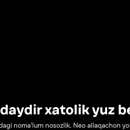
dir xatolik yuz berdi
oma’lum nosozlik, Neo allaqachon yo‘lda
‘tish