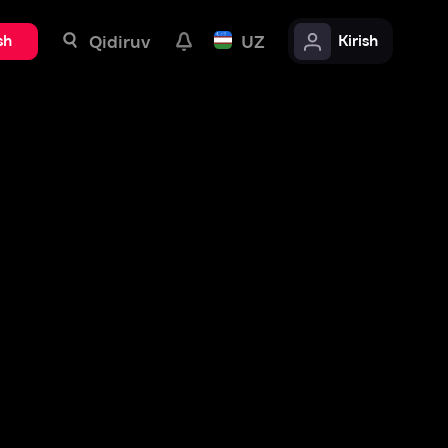
uv
UZ
Kirish