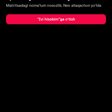
Matritsadagi noma’lum nosozlik, Neo allaqachon yo‘lda
“Ivi hisobim”ga o‘tish