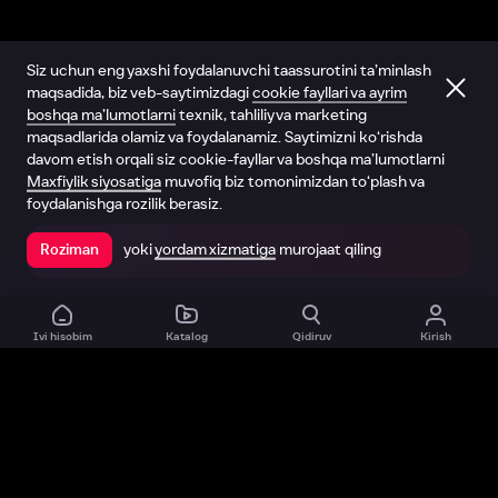
Siz uchun eng yaxshi foydalanuvchi taassurotini ta’minlash
maqsadida, biz veb-saytimizdagi
cookie fayllari va ayrim
boshqa ma’lumotlarni
texnik, tahliliy va marketing
maqsadlarida olamiz va foydalanamiz. Saytimizni ko‘rishda
davom etish orqali siz cookie-fayllar va boshqa ma’lumotlarni
Maxfiylik siyosatiga
muvofiq biz tomonimizdan to‘plash va
foydalanishga rozilik berasiz.
yoki
yordam xizmatiga
murojaat qiling
Roziman
Ilovada ochish
Ivi hisobim
Katalog
Qidiruv
Kirish
Biz haqimizda