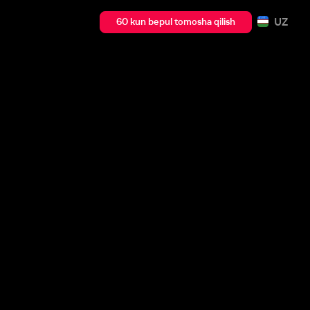
UZ
60 kun bepul tomosha qilish