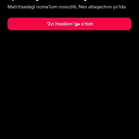
Matritsadagi noma’lum nosozlik, Neo allaqachon yo‘lda
“Ivi hisobim”ga o‘tish