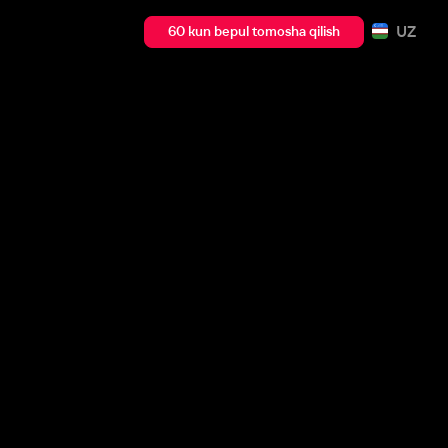
UZ
60 kun bepul tomosha qilish