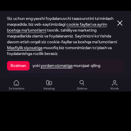
Siz uchun eng yaxshi foydalanuvchi taassurotini ta’minlash
maqsadida, biz veb-saytimizdagi
cookie fayllari va ayrim
boshqa ma’lumotlarni
texnik, tahliliy va marketing
maqsadlarida olamiz va foydalanamiz. Saytimizni ko‘rishda
davom etish orqali siz cookie-fayllar va boshqa ma’lumotlarni
Maxfiylik siyosatiga
muvofiq biz tomonimizdan to‘plash va
foydalanishga rozilik berasiz.
yoki
yordam xizmatiga
murojaat qiling
Roziman
Ilovada ochish
Ivi hisobim
Katalog
Qidiruv
Kirish
Biz haqimizda