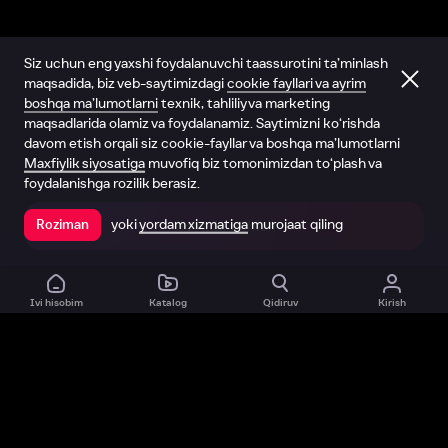
Siz uchun eng yaxshi foydalanuvchi taassurotini ta’minlash
maqsadida, biz veb-saytimizdagi
cookie fayllari va ayrim
boshqa ma’lumotlarni
texnik, tahliliy va marketing
maqsadlarida olamiz va foydalanamiz. Saytimizni ko‘rishda
davom etish orqali siz cookie-fayllar va boshqa ma’lumotlarni
Maxfiylik siyosatiga
muvofiq biz tomonimizdan to‘plash va
foydalanishga rozilik berasiz.
yoki
yordam xizmatiga
murojaat qiling
Roziman
Ilovada ochish
Ivi hisobim
Katalog
Qidiruv
Kirish
Biz haqimizda