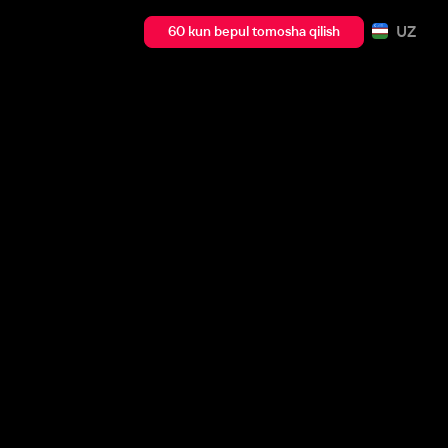
UZ
60 kun bepul tomosha qilish