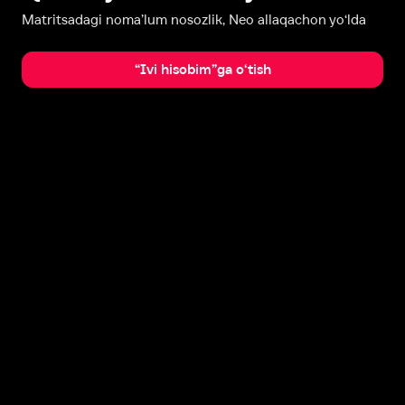
Matritsadagi noma’lum nosozlik, Neo allaqachon yo‘lda
“Ivi hisobim”ga o‘tish