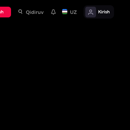
uv
UZ
Kirish