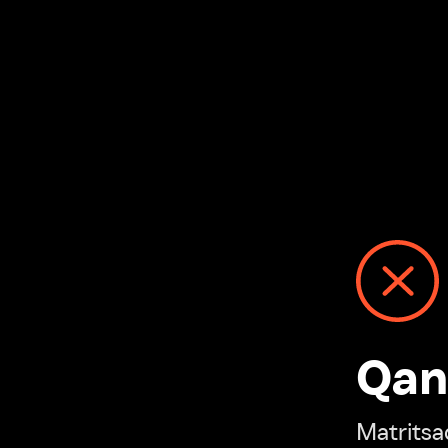
Qanday
Matritsadagi n
“Ivi hisobim”ga o