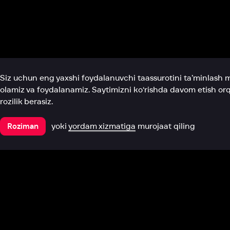
Biz haqimizda
Bo‘limlar