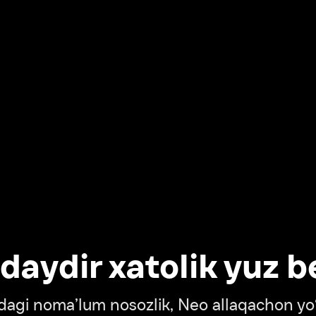
dir xatolik yuz berdi
oma’lum nosozlik, Neo allaqachon yo‘lda
‘tish