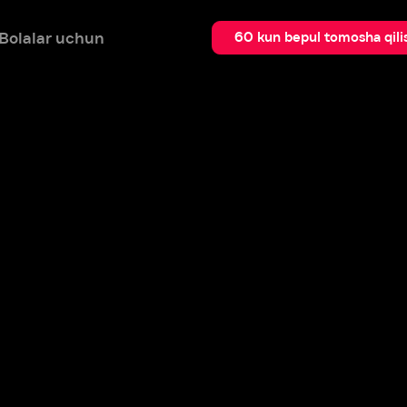
 uchun
Qidir
60 kun bepul tomosha qilish