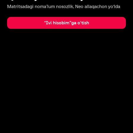
Matritsadagi noma’lum nosozlik, Neo allaqachon yo‘lda
“Ivi hisobim”ga o‘tish