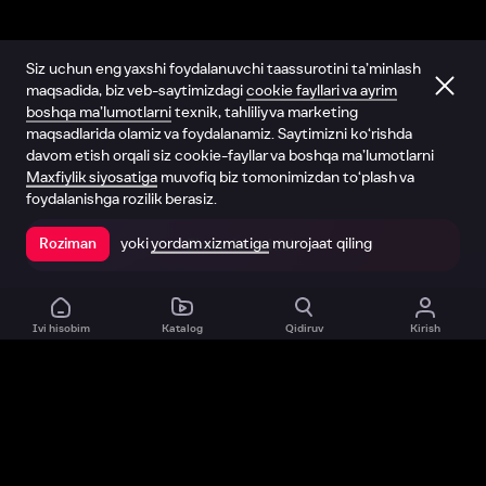
Siz uchun eng yaxshi foydalanuvchi taassurotini ta’minlash
maqsadida, biz veb-saytimizdagi
cookie fayllari va ayrim
boshqa ma’lumotlarni
texnik, tahliliy va marketing
maqsadlarida olamiz va foydalanamiz. Saytimizni ko‘rishda
davom etish orqali siz cookie-fayllar va boshqa ma’lumotlarni
Maxfiylik siyosatiga
muvofiq biz tomonimizdan to‘plash va
foydalanishga rozilik berasiz.
yoki
yordam xizmatiga
murojaat qiling
Roziman
Ilovada ochish
Ivi hisobim
Katalog
Qidiruv
Kirish
Biz haqimizda