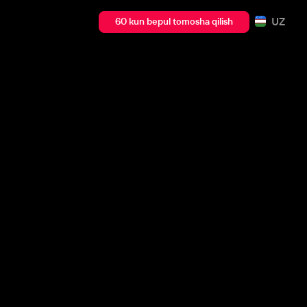
UZ
60 kun bepul tomosha qilish