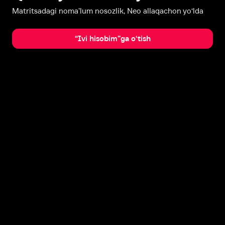
Matritsadagi noma’lum nosozlik, Neo allaqachon yo‘lda
“Ivi hisobim”ga o‘tish