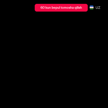
UZ
60 kun bepul tomosha qilish