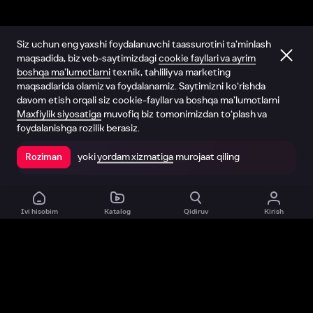
Siz uchun eng yaxshi foydalanuvchi taassurotini ta’minlash
maqsadida, biz veb-saytimizdagi
cookie fayllari va ayrim
boshqa ma’lumotlarni
texnik, tahliliy va marketing
maqsadlarida olamiz va foydalanamiz. Saytimizni ko‘rishda
davom etish orqali siz cookie-fayllar va boshqa ma’lumotlarni
Maxfiylik siyosatiga
muvofiq biz tomonimizdan to‘plash va
foydalanishga rozilik berasiz.
yoki
yordam xizmatiga
murojaat qiling
Roziman
Ilovada ochish
Ivi hisobim
Katalog
Qidiruv
Kirish
Biz haqimizda