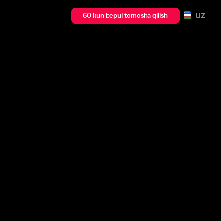
UZ
60 kun bepul tomosha qilish