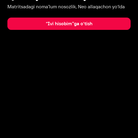
Matritsadagi noma’lum nosozlik, Neo allaqachon yo‘lda
“Ivi hisobim”ga o‘tish