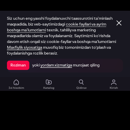
Siz uchun eng yaxshi foydalanuvchi taassurotini ta’minlash
maqsadida, biz veb-saytimizdagi
cookie fayllari va ayrim
boshqa ma’lumotlarni
texnik, tahliliy va marketing
maqsadlarida olamiz va foydalanamiz. Saytimizni ko‘rishda
davom etish orqali siz cookie-fayllar va boshqa ma’lumotlarni
Maxfiylik siyosatiga
muvofiq biz tomonimizdan to‘plash va
foydalanishga rozilik berasiz.
yoki
yordam xizmatiga
murojaat qiling
Roziman
Ilovada ochish
Ivi hisobim
Katalog
Qidiruv
Kirish
Biz haqimizda