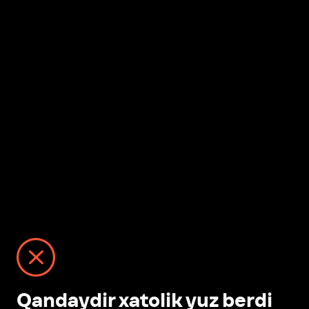
Qandaydir xatolik yuz berdi