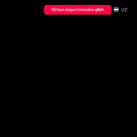
UZ
60 kun bepul tomosha qilish