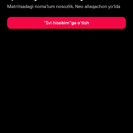
Matritsadagi noma’lum nosozlik, Neo allaqachon yo‘lda
“Ivi hisobim”ga o‘tish