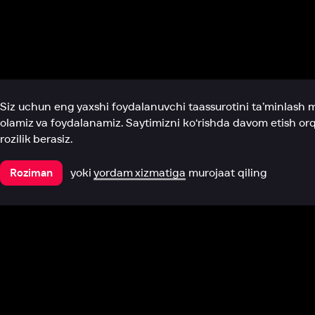
Biz haqimizda
Bo‘limlar