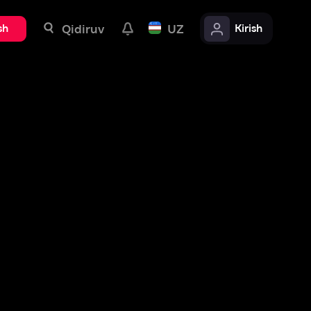
uv
UZ
Kirish