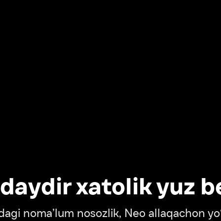
dir xatolik yuz berdi
oma’lum nosozlik, Neo allaqachon yo‘lda
‘tish