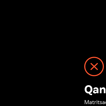
Qanday
Matritsadagi n
“Ivi hisobim”ga o