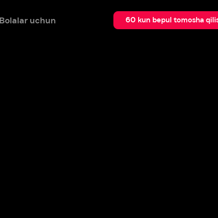
 uchun
Qidir
60 kun bepul tomosha qilish