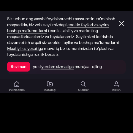
Siz uchun eng yaxshi foydalanuvchi taassurotini ta’minlash
maqsadida, biz veb-saytimizdagi
cookie fayllari va ayrim
boshqa ma’lumotlarni
texnik, tahliliy va marketing
maqsadlarida olamiz va foydalanamiz. Saytimizni ko‘rishda
davom etish orqali siz cookie-fayllar va boshqa ma’lumotlarni
Maxfiylik siyosatiga
muvofiq biz tomonimizdan to‘plash va
foydalanishga rozilik berasiz.
yoki
yordam xizmatiga
murojaat qiling
Roziman
Ilovada ochish
Ivi hisobim
Katalog
Qidiruv
Kirish
Biz haqimizda