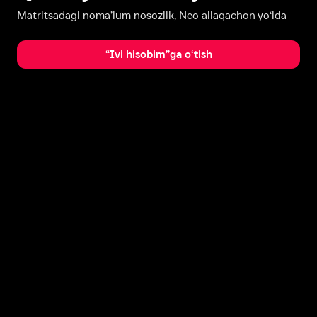
Matritsadagi noma’lum nosozlik, Neo allaqachon yo‘lda
“Ivi hisobim”ga o‘tish