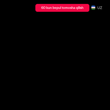
UZ
60 kun bepul tomosha qilish