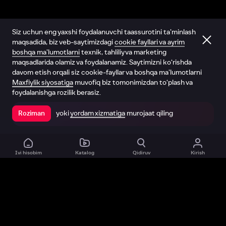
Siz uchun eng yaxshi foydalanuvchi taassurotini ta’minlash
maqsadida, biz veb-saytimizdagi
cookie fayllari va ayrim
boshqa ma’lumotlarni
texnik, tahliliy va marketing
maqsadlarida olamiz va foydalanamiz. Saytimizni ko‘rishda
davom etish orqali siz cookie-fayllar va boshqa ma’lumotlarni
Maxfiylik siyosatiga
muvofiq biz tomonimizdan to‘plash va
foydalanishga rozilik berasiz.
yoki
yordam xizmatiga
murojaat qiling
Roziman
Ilovada ochish
Ivi hisobim
Katalog
Qidiruv
Kirish
Biz haqimizda