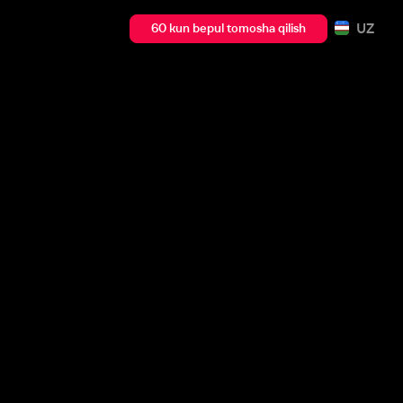
UZ
60 kun bepul tomosha qilish