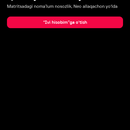
Matritsadagi noma’lum nosozlik, Neo allaqachon yo‘lda
“Ivi hisobim”ga o‘tish