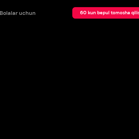
 uchun
Qidir
60 kun bepul tomosha qilish