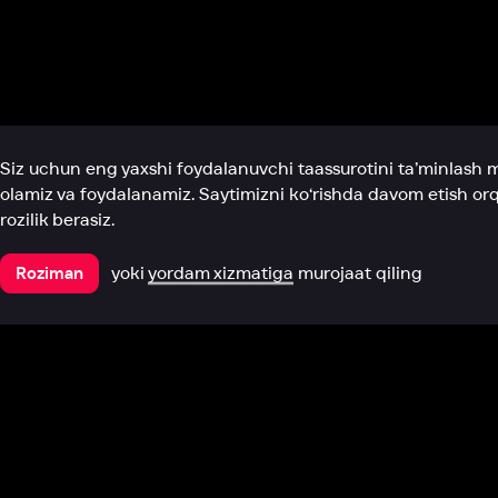
Biz haqimizda
Bo‘limlar