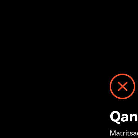
Qanday
Matritsadagi n
“Ivi hisobim”ga o