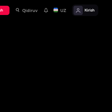
uv
UZ
Kirish