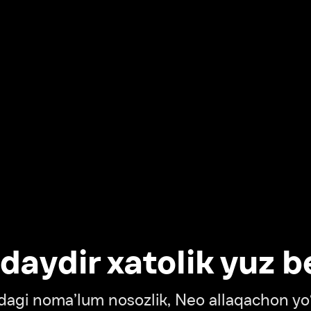
dir xatolik yuz berdi
oma’lum nosozlik, Neo allaqachon yo‘lda
‘tish