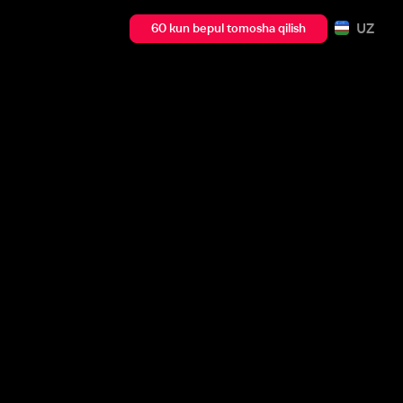
UZ
60 kun bepul tomosha qilish