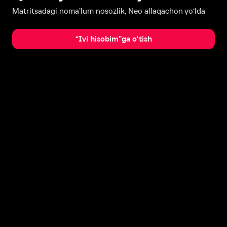
Matritsadagi noma’lum nosozlik, Neo allaqachon yo‘lda
“Ivi hisobim”ga o‘tish