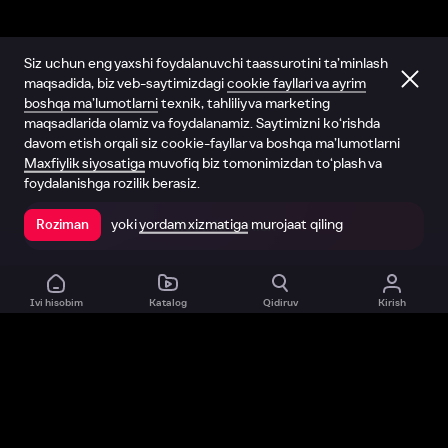
Siz uchun eng yaxshi foydalanuvchi taassurotini ta’minlash
maqsadida, biz veb-saytimizdagi
cookie fayllari va ayrim
boshqa ma’lumotlarni
texnik, tahliliy va marketing
maqsadlarida olamiz va foydalanamiz. Saytimizni ko‘rishda
davom etish orqali siz cookie-fayllar va boshqa ma’lumotlarni
Maxfiylik siyosatiga
muvofiq biz tomonimizdan to‘plash va
foydalanishga rozilik berasiz.
yoki
yordam xizmatiga
murojaat qiling
Roziman
Ilovada ochish
Ivi hisobim
Katalog
Qidiruv
Kirish
Biz haqimizda