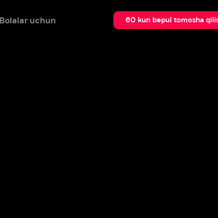
 uchun
Qidir
60 kun bepul tomosha qilish