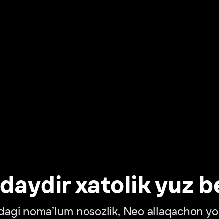
dir xatolik yuz berdi
oma’lum nosozlik, Neo allaqachon yo‘lda
‘tish