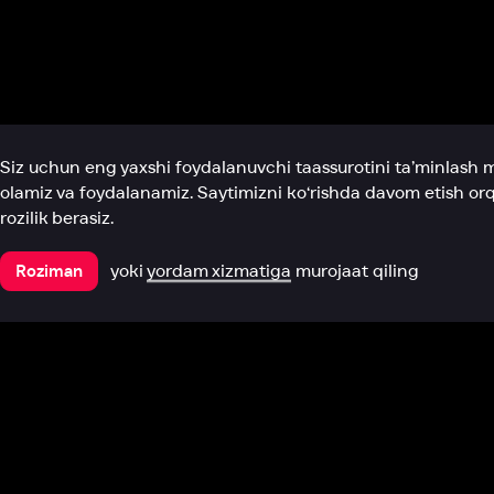
Biz haqimizda
Bo‘limlar