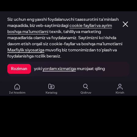
Siz uchun eng yaxshi foydalanuvchi taassurotini ta’minlash
maqsadida, biz veb-saytimizdagi
cookie fayllari va ayrim
boshqa ma’lumotlarni
texnik, tahliliy va marketing
maqsadlarida olamiz va foydalanamiz. Saytimizni ko‘rishda
davom etish orqali siz cookie-fayllar va boshqa ma’lumotlarni
Maxfiylik siyosatiga
muvofiq biz tomonimizdan to‘plash va
foydalanishga rozilik berasiz.
yoki
yordam xizmatiga
murojaat qiling
Roziman
Ilovada ochish
Ivi hisobim
Katalog
Qidiruv
Kirish
Biz haqimizda