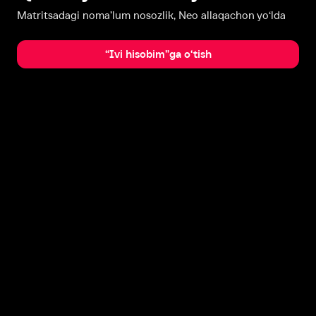
Matritsadagi noma’lum nosozlik, Neo allaqachon yo‘lda
“Ivi hisobim”ga o‘tish