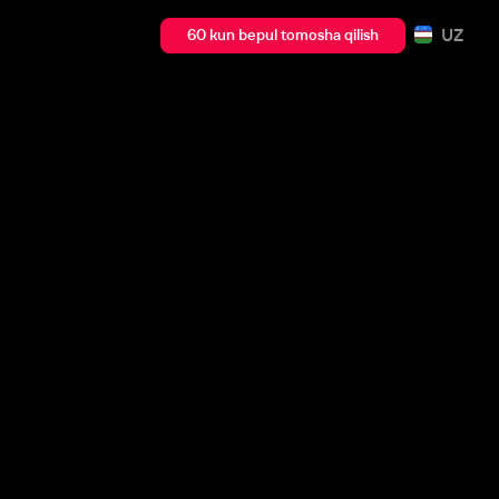
UZ
60 kun bepul tomosha qilish