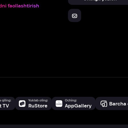
Yuklab oling:
Oching:
Barcha qurilmalar
RuStore
AppGallery
a, biz veb-saytimizdagi
cookie fayllari va ayrim boshqa ma’lumotlarni
te
ookie-fayllar va boshqa ma’lumotlarni
Maxfiylik siyosatiga
muvofiq biz t
Box Office, Inc