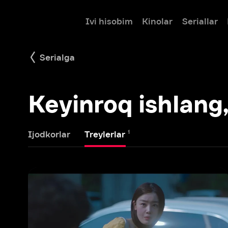
Ivi hisobim
Kinolar
Seriallar
Bolalar
Serialga
Keyinroq ishlang, ho
1
Ijodkorlar
Treylerlar