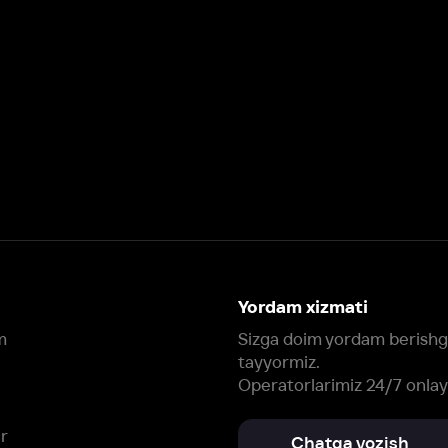
Yordam xizmati
Sizga doim yordam berishga
tayyormiz.
Operatorlarimiz 24/7 onlayn
Chatga yozish
Fil
ashtirish