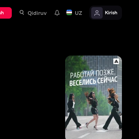
uv
UZ
Kirish
8
,
9