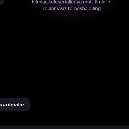
xnik, tahliliy va marketing maqsadlarida
omonimizdan to‘plash va foydalanishga