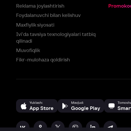
qilinadi
Muvofiqlik
Fikr-mulohaza qoldirish
Yuklash:
Mavjud:
Tomosha qiling:
App Store
Google Play
Smart TV
Siz uchun eng yaxshi foydalanuvchi taassurotini ta’minlash maqsadid
olamiz va foydalanamiz. Saytimizni ko‘rishda davom etish orqali siz c
©
2026
“Ivi.ru” MCHJ
rozilik berasiz.
HBO ® and related service marks are the property of Home 
yoki
yordam xizmatiga
murojaat qiling
Roziman