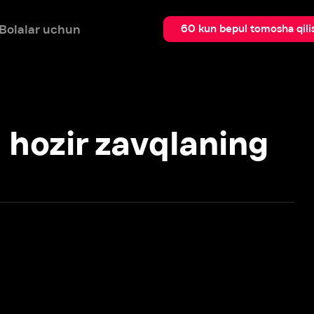
 uchun
Qidir
60 kun bepul tomosha qilish
zir zavqlaning