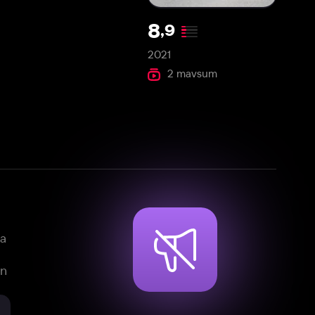
2021
2 mavsum
mlar, teleseriallar va multfilmlarni
reklamasiz tomosha qiling