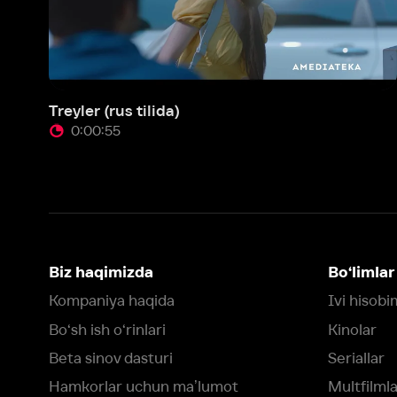
Treyler (rus tilida)
0:00:55
Biz haqimizda
Bo‘limlar
Kompaniya haqida
Ivi hisobim
Bo‘sh ish o‘rinlari
Kinolar
Beta sinov dasturi
Seriallar
Hamkorlar uchun maʼlumot
Multfilmlar
Reklama joylashtirish
Promokodni faoll
Foydalanuvchi bilan kelishuv
Maxfiylik siyosati
Ivi'da tavsiya texnologiyalari tatbiq