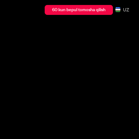
UZ
60 kun bepul tomosha qilish