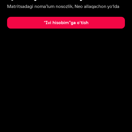
Matritsadagi noma’lum nosozlik, Neo allaqachon yo‘lda
“Ivi hisobim”ga o‘tish