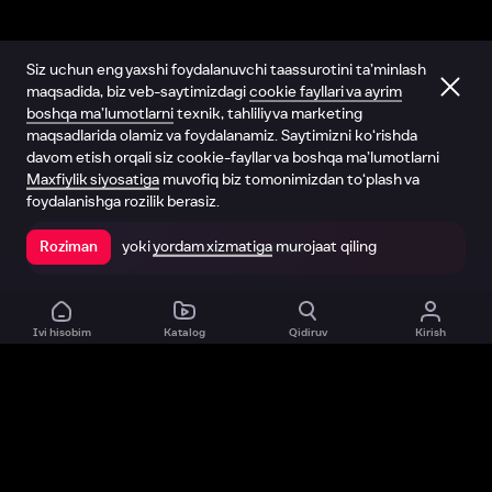
Siz uchun eng yaxshi foydalanuvchi taassurotini ta’minlash
maqsadida, biz veb-saytimizdagi
cookie fayllari va ayrim
boshqa ma’lumotlarni
texnik, tahliliy va marketing
maqsadlarida olamiz va foydalanamiz. Saytimizni ko‘rishda
davom etish orqali siz cookie-fayllar va boshqa ma’lumotlarni
Maxfiylik siyosatiga
muvofiq biz tomonimizdan to‘plash va
foydalanishga rozilik berasiz.
yoki
yordam xizmatiga
murojaat qiling
Roziman
Ilovada ochish
Ivi hisobim
Katalog
Qidiruv
Kirish
Biz haqimizda