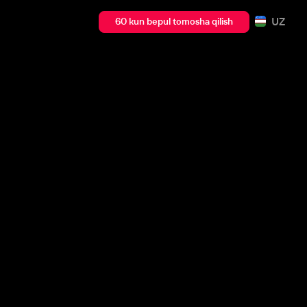
UZ
60 kun bepul tomosha qilish