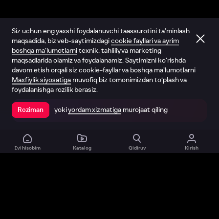
Siz uchun eng yaxshi foydalanuvchi taassurotini ta’minlash
maqsadida, biz veb-saytimizdagi
cookie fayllari va ayrim
boshqa ma’lumotlarni
texnik, tahliliy va marketing
maqsadlarida olamiz va foydalanamiz. Saytimizni ko‘rishda
davom etish orqali siz cookie-fayllar va boshqa ma’lumotlarni
Maxfiylik siyosatiga
muvofiq biz tomonimizdan to‘plash va
foydalanishga rozilik berasiz.
yoki
yordam xizmatiga
murojaat qiling
Roziman
Ilovada ochish
Ivi hisobim
Katalog
Qidiruv
Kirish
Biz haqimizda