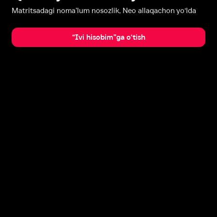
Matritsadagi noma’lum nosozlik, Neo allaqachon yo‘lda
“Ivi hisobim”ga o‘tish