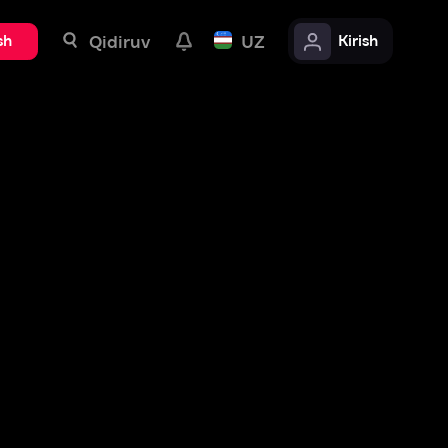
uv
UZ
Kirish