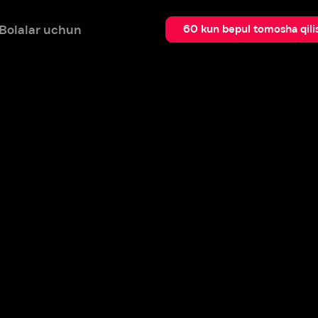
 uchun
Qidir
60 kun bepul tomosha qilish