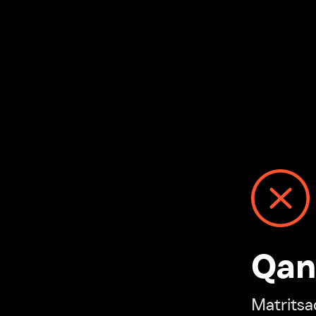
Qanday
Matritsadagi n
“Ivi hisobim”ga o