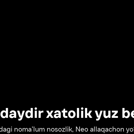
dir xatolik yuz berdi
oma’lum nosozlik, Neo allaqachon yo‘lda
‘tish