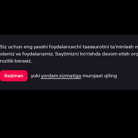
Biz haqimizda
Bo‘limlar